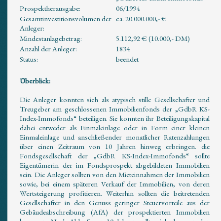
Prospektherausgabe:
06/1994
Gesamtinvestitionsvolumen der
ca. 20.000.000,- €
Anleger:
Mindestanlagebetrag:
5.112,92 € (10.000,- DM)
Anzahl der Anleger:
1834
Status:
beendet
Überblick:
Die Anleger konnten sich als atypisch stille Gesellschafter und
Treugeber am geschlossenen Immobilienfonds der „GdbR KS-
Index-Immofonds“ beteiligen. Sie konnten ihr Beteiligungskapital
dabei entweder als Einmaleinlage oder in Form einer kleinen
Einmaleinlage und anschließender monatlicher Ratenzahlungen
über einen Zeitraum von 10 Jahren hinweg erbringen. die
Fondsgesellschaft der „GdbR KS-Index-Immofonds“ sollte
Eigentümerin der im Fondsprospekt abgebildeten Immobilien
sein. Die Anleger sollten von den Mieteinnahmen der Immobilien
sowie, bei einem späteren Verkauf der Immobilien, von deren
Wertsteigerung profitieren. Weiterhin sollten die beitretenden
Gesellschafter in den Genuss geringer Steuervorteile aus der
Gebäudeabschreibung (AfA) der prospektierten Immobilien