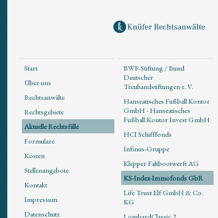
Start
BWF-Stiftung / Bund
Deutscher
Über uns
Treuhandstiftungen e. V.
Rechtsanwälte
Hanseatisches Fußball Kontor
GmbH - Hanseatisches
Rechtsgebiete
Fußball Kontor Invest GmbH
Aktuelle Rechtsfälle
HCI Schifffonds
Formulare
Infinus-Gruppe
Kosten
Klepper Faltbootwerft AG
Stellenangebote
KS-Index-Immofonds GbR
Kontakt
Life Trust Elf GmbH & Co.
Impressum
KG
Datenschutz
LombardClassic 2,